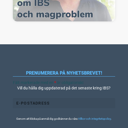
PRENUMERERA PÅ NYHETSBREVET!
Fält markerade med en
*
är obligatoriskt
Vill du hålla dig uppdaterad på det senaste kring IBS?
Genom att klicka på anmäl dig godkänner du våra
Villkor och integritetspolicy
.