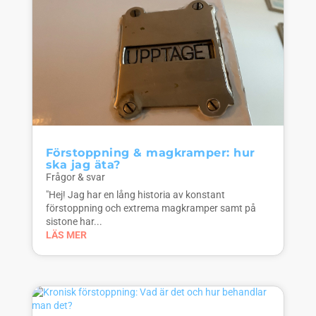
Förstoppning & magkramper: hur
ska jag äta?
Frågor & svar
"Hej! Jag har en lång historia av konstant
förstoppning och extrema magkramper samt på
sistone har...
LÄS MER