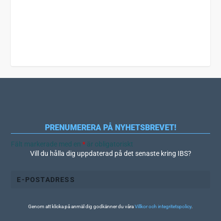
PRENUMERERA PÅ NYHETSBREVET!
Fält markerade med en
*
är obligatoriskt
Vill du hålla dig uppdaterad på det senaste kring IBS?
Genom att klicka på anmäl dig godkänner du våra
Villkor och integritetspolicy
.