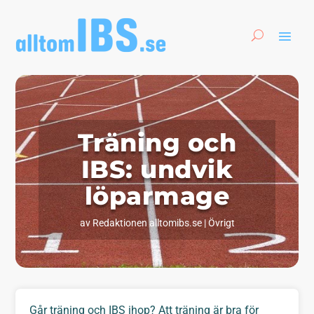
Träning och
IBS: undvik
löparmage
av
Redaktionen alltomibs.se
|
Övrigt
Går träning och IBS ihop? Att träning är bra för