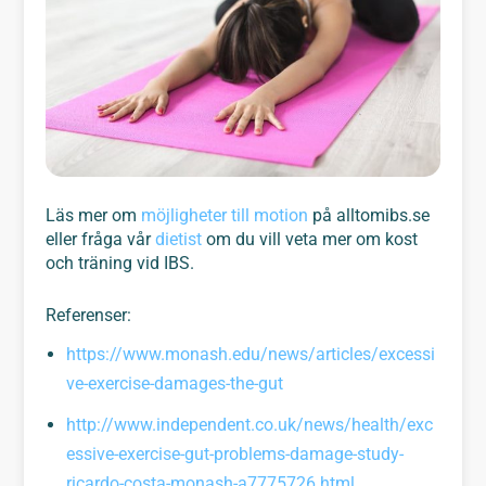
Läs mer om
möjligheter till motion
på alltomibs.se
eller fråga vår
dietist
om du vill veta mer om kost
och träning vid IBS.
Referenser:
https://www.monash.edu/news/articles/excessi
ve-exercise-damages-the-gut
http://www.independent.co.uk/news/health/exc
essive-exercise-gut-problems-damage-study-
ricardo-costa-monash-a7775726.html