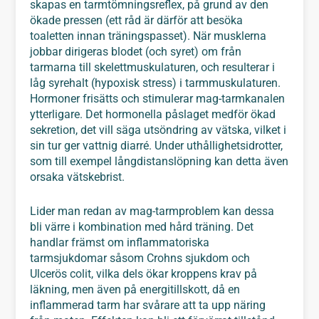
skapas en tarmtömningsreflex, på grund av den
ökade pressen (ett råd är därför att besöka
toaletten innan träningspasset). När musklerna
jobbar dirigeras blodet (och syret) om från
tarmarna till skelettmuskulaturen, och resulterar i
låg syrehalt (hypoxisk stress) i tarmmuskulaturen.
Hormoner frisätts och stimulerar mag-tarmkanalen
ytterligare. Det hormonella påslaget medför ökad
sekretion, det vill säga utsöndring av vätska, vilket i
sin tur ger vattnig diarré. Under uthållighetsidrotter,
som till exempel långdistanslöpning kan detta även
orsaka vätskebrist.
Lider man redan av mag-tarmproblem kan dessa
bli värre i kombination med hård träning. Det
handlar främst om inflammatoriska
tarmsjukdomar såsom
Crohns sjukdom och
Ulcerös colit
, vilka dels ökar kroppens krav på
läkning, men även på energitillskott, då en
inflammerad tarm har svårare att ta upp näring