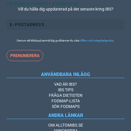
Fält markerade med en
*
är obligatoriskt
Vill du hålla dig uppdaterad på det senaste kring IBS?
Genom att klicka på anmäl dig godkänner du våra
Villkor och integritetspolicy
.
ANVÄNDBARA INLÄGG
VAD ÄR IBS?
IBS TIPS
FRÅGA DIETISTEN
FODMAP-LISTA
SÖK FODMAPS
ANDRA LÄNKAR
OM ALLTOMIBS.SE
ANNONSERA