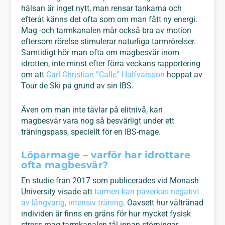
hälsan är inget nytt, man rensar tankarna och
efteråt känns det ofta som om man fått ny energi.
Mag -och tarmkanalen mår också bra av motion
eftersom rörelse stimulerar naturliga tarmrörelser.
Samtidigt hör man ofta om magbesvär inom
idrotten, inte minst efter förra veckans rapportering
om att
Carl-Christian ”Calle” Halfvarsson
hoppat av
Tour de Ski på grund av sin IBS.
Även om man inte tävlar på elitnivå, kan
magbesvär vara nog så besvärligt under ett
träningspass, speciellt för en IBS-mage.
Löparmage – varför har idrottare
ofta magbesvär?
En studie från 2017 som publicerades vid Monash
University visade att
tarmen kan påverkas negativt
av långvarig, intensiv träning
. Oavsett hur vältränad
individen är finns en gräns för hur mycket fysisk
stress mag-tarmkanalen tål innan störningar