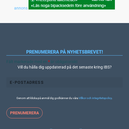
annons
PRENUMERERA PÅ NYHETSBREVET!
Fält markerade med en
*
är obligatoriskt
Vill du hålla dig uppdaterad på det senaste kring IBS?
Genom att klicka på anmäl dig godkänner du våra
Villkor och integritetspolicy
.