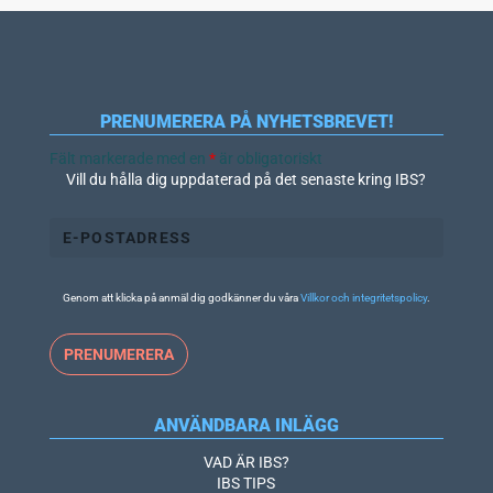
PRENUMERERA PÅ NYHETSBREVET!
Fält markerade med en
*
är obligatoriskt
Vill du hålla dig uppdaterad på det senaste kring IBS?
Genom att klicka på anmäl dig godkänner du våra
Villkor och integritetspolicy
.
ANVÄNDBARA INLÄGG
VAD ÄR IBS?
IBS TIPS