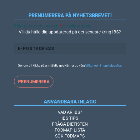
PRENUMERERA PÅ NYHETSBREVET!
Fält markerade med en
*
är obligatoriskt
Vill du hålla dig uppdaterad på det senaste kring IBS?
Genom att klicka på anmäl dig godkänner du våra
Villkor och integritetspolicy
.
ANVÄNDBARA INLÄGG
VAD ÄR IBS?
IBS TIPS
FRÅGA DIETISTEN
FODMAP-LISTA
SÖK FODMAPS