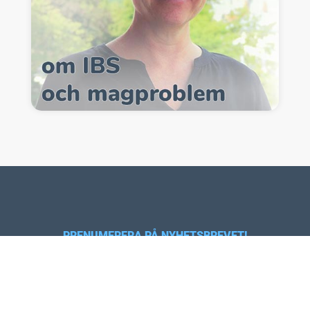
PRENUMERERA PÅ NYHETSBREVET!