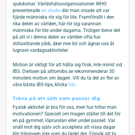
sjukdomar. Världshälsoorganisationen WHO
presenterade
en studie
där man visade att var
fjärde människa rör sig för lite. Framförallt i den
rika delen av världen, här rör sig varannan
människa för lite under dagarna. Troligen beror det
på att vi i denna delen av världen ofta har
stillasittande jobb, åker mer bil och ägnar oss åt
lugnare vardagsaktiviteter.
Motion är viktigt för att hålla sig frisk, inte minst vid
IBS. Dietisen på alltomibs.se rekommenderar 30
minuters motion om dagen. Vill du ta del av fler av
våra bästa IBS-tips, klicka
här
.
Träna på ett sätt som passar dig
Fysisk aktivitet är bra för oss, men hur hittar man
motivationen? Speciell om magen ställer till det för
en på gymmet, löprundan eller under passet. Var
snäll mot dig själv och acceptera att vissa dagar
blir träningen inte som du tänkt dig. Försök att ta