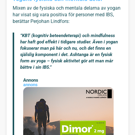
Mixen av de fysiska och mentala delarna av yogan
har visat sig vara positiva för personer med IBS,
berättar Perjohan Lindfors:
”KBT (kognitiv beteendeterapi) och mindfulness
har haft god effekt i tidigare studier. Även i yogan
fokuserar man på här och nu, och det finns en
själslig komponent i det. Ashtanga är en fysisk
form av yoga – fysisk aktivitet gör att man mår
bättre i sin IBS.”
Annons
annons