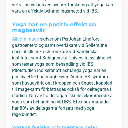
vet vi, nu visar även svensk forskning att yoga kan
vara en effektiv behandlingsmetod vid IBS.
Yoga har en positiv effekt på
magbesvär
Allt om mage
skriver om PerJohan Lindfors,
gastroenterolog samt överläkare vid Sollentuna
specialistklinik och forskare vid Karolinska
institutet samt Sahlgrenska Universitetssjukhuset,
som testar yoga som behandling vid IBS.
Pilotstudien indikerar att ashtanga yoga har en
positiv effekt på magbesvär. Andra IBS-symtom
som huvudvärk, ont i kroppen och ångest kopplad
till mage-tarm förbättrades också för deltagarna i
studien. Nio av tio deltagare skulle rekommendera
yoga som behandling vid IBS. Efter sex månader
har 80% av deltagarna fortsatt med yoga
regelbundet.
Yogans fysiska och mentala delar