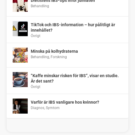
Dietistens IBS-tips inför julmaten
Behandling
TikTok och IBS-information – hur pålitligt är
innehållet?
Övrigt
Minska på kolhydraterna
Behandling
,
Forskning
”Kaffe minskar risken för IBS”, visar en studie.
Är det sant?
Övrigt
Varför är IBS vanligare hos kvinnor?
Diagnos
,
Symtom