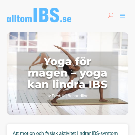
Yoga för
magen – yoga
kan lindra IBS
av
Fredrik
|
Behandling
Att motion och fysisk aktivitet lindrar IBS-symtom