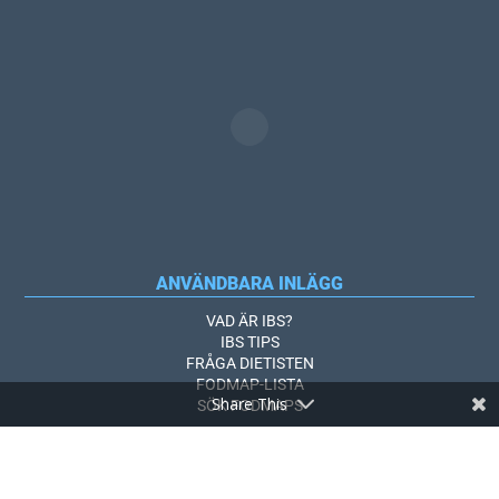
ANVÄNDBARA INLÄGG
VAD ÄR IBS?
IBS TIPS
FRÅGA DIETISTEN
FODMAP-LISTA
Share This
SÖK FODMAPS
ANDRA LÄNKAR
OM ALLTOMIBS.SE
ANNONSERA