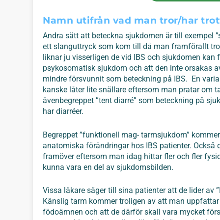
Namn utifrån vad man tror/har tro
Andra sätt att beteckna sjukdomen är till exempel
ett slanguttryck som kom till då man framförallt t
liknar ju visserligen de vid IBS och sjukdomen kan f
psykosomatisk sjukdom och att den inte orsakas av 
mindre försvunnit som beteckning på IBS. En varian
kanske låter lite snällare eftersom man pratar om 
ävenbegreppet ”tent diarré” som beteckning på sju
har diarréer.
Begreppet ”funktionell mag- tarmsjukdom” kommer o
anatomiska förändringar hos IBS patienter. Också d
framöver eftersom man idag hittar fler och fler fys
kunna vara en del av sjukdomsbilden.
Vissa läkare säger till sina patienter att de lider a
Känslig tarm kommer troligen av att man uppfattar
födoämnen och att de därför skall vara mycket försi