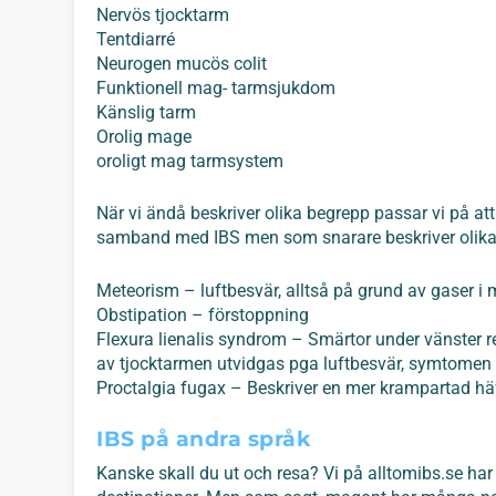
Nervös tjocktarm
Tentdiarré
Neurogen mucös colit
Funktionell mag- tarmsjukdom
Känslig tarm
Orolig mage
oroligt mag tarmsystem
När vi ändå beskriver olika begrepp passar vi på at
samband med IBS men som snarare beskriver olik
Meteorism – luftbesvär, alltså på grund av gaser i
Obstipation – förstoppning
Flexura lienalis syndrom – Smärtor under vänster 
av tjocktarmen utvidgas pga luftbesvär, symtomen 
Proctalgia fugax – Beskriver en mer krampartad hä
IBS på andra språk
Kanske skall du ut och resa? Vi på alltomibs.se ha