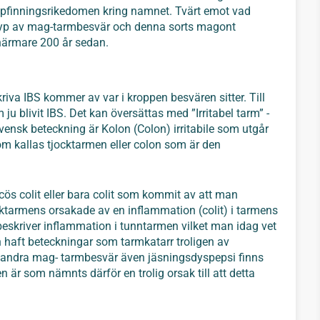
uppfinningsrikedomen kring namnet. Tvärt emot vad
 typ av mag-tarmbesvär och denna sorts magont
 närmare 200 år sedan.
va IBS kommer av var i kroppen besvären sitter. Till
u blivit IBS. Det kan översättas med ”Irritabel tarm” -
svensk beteckning är Kolon (Colon) irritabile som utgår
som kallas tjocktarmen eller colon som är den
cös colit eller bara colit som kommit av att man
ktarmens orsakade av en inflammation (colit) i tarmens
eskriver inflammation i tunntarmen vilket man idag vet
 haft beteckningar som tarmkatarr troligen av
t andra mag- tarmbesvär även jäsningsdyspepsi finns
 är som nämnts därför en trolig orsak till att detta