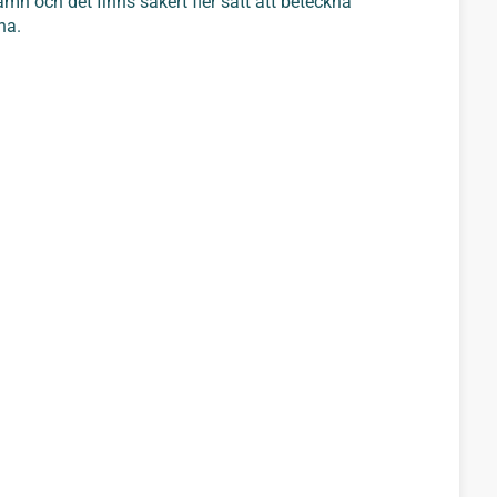
 och det finns säkert fler sätt att beteckna
na.