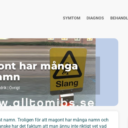
SYMTOM
DIAGNOS
BEHANDL
ont har många
amn
drik
|
Övrigt
est namn. Troligen för att magont har många namn och
anske har det faktum att man ännu inte riktigt vet vad