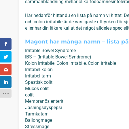
sammanblandning mellar olika födoämnesintoleran
Här nedanför hittar du en lista på namn vi hittat. D
och colon irritabile är de vanligaste uttrycken för s
eller har din läkare kallat det något alldeles speciellt
Magont har många namn – lista p
Irritable Bowel Syndrome
IBS – (Irritable Bowel Syndrome)
Kolon Irritabile, Colon Irritabile, Colon irritable
Irritabel kolon
Irritabel tarm
Spastisk colit
Mucös colit
colit
Membranös enterit
Jäsningsdyspepsi
Tarmkatarr
Ballongmage
Stressmage