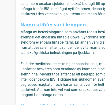
det är som orsakar sjukdomen också bidragit till 
många tror är IBS inte något nytt fenomen, denna
beskrevs i den vetenskapliga litteraturen redan för
Namn utifrån var i kroppen
Många av beteckningarna som använts för att beskri
exempel det engelska Irritable Bowel Syndrome som j
syndrom eller bara Irritabel tarm. En annan vanlig 
från att besvären sitter just i den del av tarmarna 
latinska/grekiska beteckningen på tjocktarm.
En äldre medicinsk beteckning är spastisk colit, mu
uppfattat besvären som orsakade av kramper i tjoc
slemhinna. Membranös enterit är ett begrepp som b
inte ligger bakom IBS. Tidigare har sjukdomen även
begreppet magkatarr och har använts även för hel
beskrivet. Att man inte vet vad som orsakar besvären
magont har många namn.