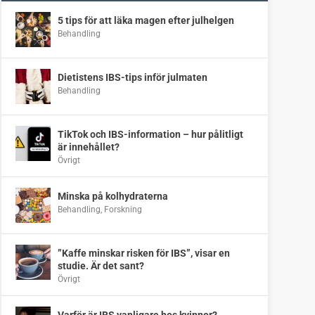
5 tips för att läka magen efter julhelgen
Behandling
Dietistens IBS-tips inför julmaten
Behandling
TikTok och IBS-information – hur pålitligt
är innehållet?
Övrigt
Minska på kolhydraterna
Behandling
,
Forskning
”Kaffe minskar risken för IBS”, visar en
studie. Är det sant?
Övrigt
Varför är IBS vanligare hos kvinnor?