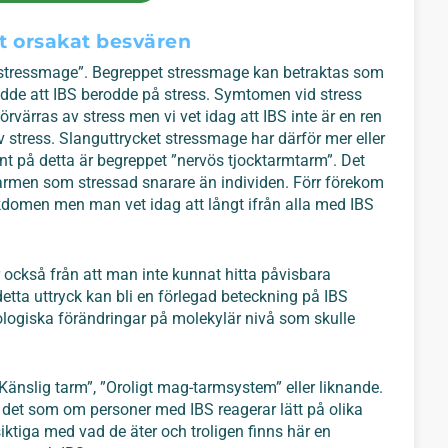
tt orsakat besvären
 ”stressmage”. Begreppet stressmage kan betraktas som
rodde att IBS berodde på stress. Symtomen vid stress
örvärras av stress men vi vet idag att IBS inte är en ren
stress. Slanguttrycket stressmage har därför mer eller
t på detta är begreppet ”nervös tjocktarmtarm”. Det
tarmen som stressad snarare än individen. Förr förekom
kdomen men man vet idag att långt ifrån alla med IBS
ckså från att man inte kunnat hitta påvisbara
etta uttryck kan bli en förlegad beteckning på IBS
iologiska förändringar på molekylär nivå som skulle
v ”Känslig tarm”, ”Oroligt mag-tarmsystem” eller liknande.
 det som om personer med IBS reagerar lätt på olika
ktiga med vad de äter och troligen finns här en