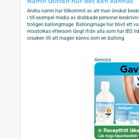
Namn utifrån hur det kan kännas
Andra namn har tillkommit av att man önskat beskr
i till exempel media av drabbade personer beskrivn
troligen ballongmage. Ballongmage har blivit ett van
misstolkas eftersom långt ifrån alla som har IBS li
orsaken till att magen känns som en ballong.
Annons