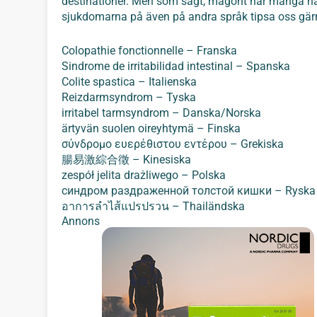
destinationer. Men som sagt, magont har många namn
sjukdomarna på även på andra språk tipsa oss gär
Colopathie fonctionnelle – Franska
Sindrome de irritabilidad intestinal – Spanska
Colite spastica – Italienska
Reizdarmsyndrom – Tyska
irritabel tarmsyndrom – Danska/Norska
ärtyvän suolen oireyhtymä – Finska
σύνδρομο ευερέθιστου εντέρου – Grekiska
腸易激綜合徵 – Kinesiska
zespół jelita drażliwego – Polska
синдром раздраженной толстой кишки – Ryska
อาการลำไส้แปรปรวน – Thailändska
Annons