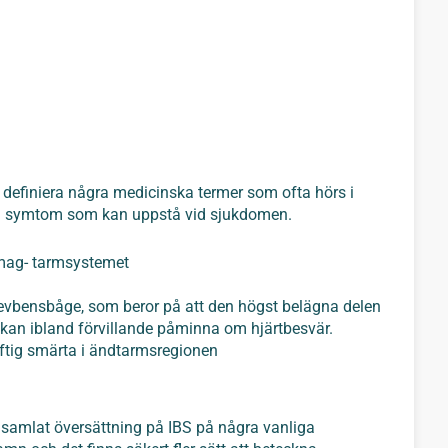
t definiera några medicinska termer som ofta hörs i
a symtom som kan uppstå vid sjukdomen.
 mag- tarmsystemet
revbensbåge, som beror på att den högst belägna delen
kan ibland förvillande påminna om hjärtbesvär.
ftig smärta i ändtarmsregionen
r samlat översättning på IBS på några vanliga