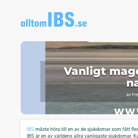
Vanligt mag
n
av
Fre
IBS
måste höra till en av de sjukdomar som fått fl
IBS är en av världens allra vanligaste sjukdomar. K