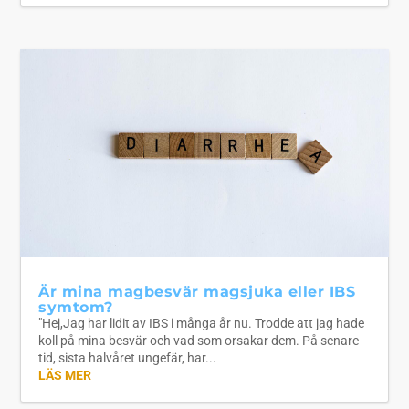
Är mina magbesvär magsjuka eller IBS
symtom?
"Hej,Jag har lidit av IBS i många år nu. Trodde att jag hade
koll på mina besvär och vad som orsakar dem. På senare
tid, sista halvåret ungefär, har...
LÄS MER