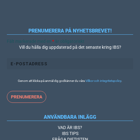
PRENUMERERA PÅ NYHETSBREVET!
Fält markerade med en
*
är obligatoriskt
Vill du hålla dig uppdaterad på det senaste kring IBS?
Genom att klicka på anmäl dig godkänner du våra
Villkor och integritetspolicy
.
ANVÄNDBARA INLÄGG
VAD ÄR IBS?
IBS TIPS
FRÅGA DIETISTEN