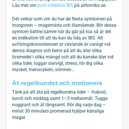
Läs mer om
post infektiös IBS
på alltomibs.se.
Det verkar som om du har de flesta symtomen på
morgonen – magsmärta och illamående. Blir dessa
symtom bättre/sämre när du går på toa så är det
en indikation till att du kan du lida av IBS. Att
avföringskonsistensen är växlande är vanligt vid
denna diagnos och beror på att du äter olika
livsmedel i olika mängd och att du kanske äter vid
olika tider, tuggar slarvigt, stress, rör dig olika
mycket, menscykeln, sömnen…
Ät regelbundet och motionera
Tänk på att äta på regelbundna tider – frukost,
lunch och middag samt 1–3 mellanmål. Tugga
noggrant och ät långsamt. Rör dig varje dag –
minst 30 minuters promenad hjälper känsliga
magar.