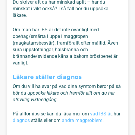
Du skriver att du har minskad aptit – har du
minskat i vikt också? I så fall bör du uppsöka
läkare.
Om man har IBS är det inte ovanligt med
obehag/smärta i uppe i maggropen
(magkatarrsbesvär), framförallt efter måltid. Även
sura uppstötningar, halsbränna och
brännande/svidande känsla bakom bröstbenet är
vanligt.
Läkare ställer diagnos
Om du vill ha svar på vad dina symtom beror på så
bör du
uppsöka läkare och framför allt om du har
ofrivillig viktnedgång
.
På alltomibs.se kan du läsa mer om
vad IBS är
, hur
diagnos
ställs eller om
andra magproblem
.