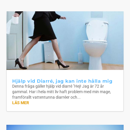
Hjälp vid Diarré, jag kan inte hålla mig
Denna fråga gäller hjälp vid diarré "Hej! Jag är 72 år
gammal. Har i hela mitt liv haft problem med min mage,
framförallt vattentunna diarréer och...
LÄS MER