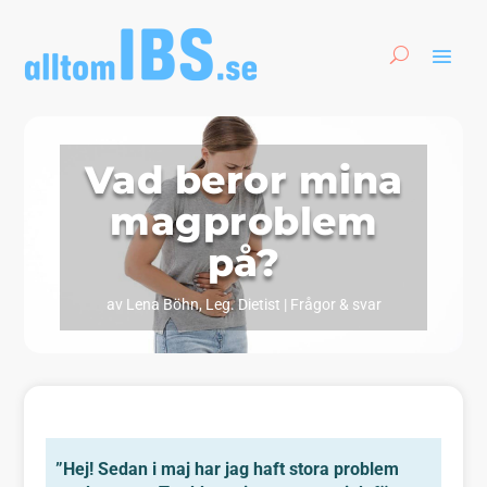
Vad beror mina
magproblem
på?
av
Lena Böhn, Leg. Dietist
|
Frågor & svar
”Hej! Sedan i maj har jag haft stora problem