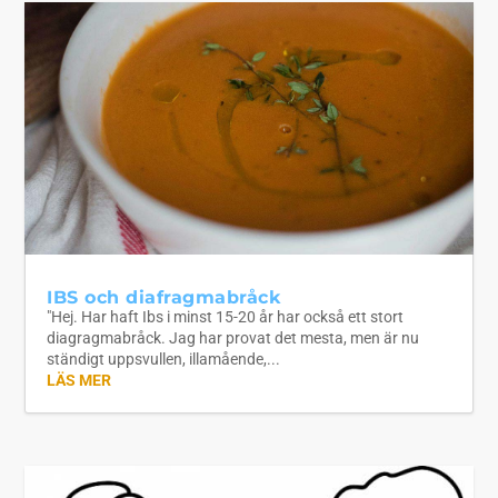
IBS och diafragmabråck
"Hej. Har haft Ibs i minst 15-20 år har också ett stort
diagragmabråck. Jag har provat det mesta, men är nu
ständigt uppsvullen, illamående,...
LÄS MER