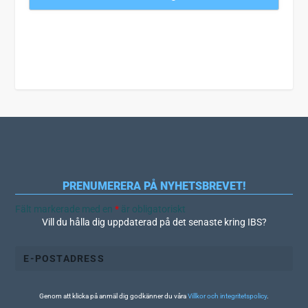
PRENUMERERA PÅ NYHETSBREVET!
Fält markerade med en
*
är obligatoriskt
Vill du hålla dig uppdaterad på det senaste kring IBS?
Genom att klicka på anmäl dig godkänner du våra
Villkor och integritetspolicy
.