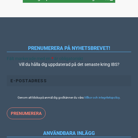
PRENUMERERA PÅ NYHETSBREVET!
Fält markerade med en
*
är obligatoriskt
Vill du hålla dig uppdaterad på det senaste kring IBS?
Genom att klicka på anmäl dig godkänner du våra
Villkor och integritetspolicy
.
ANVÄNDBARA INLÄGG