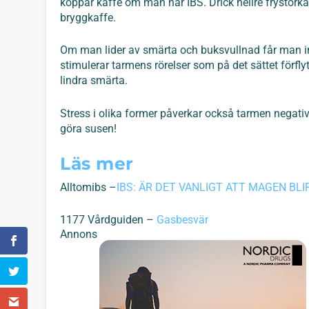
koppar kaffe om man har IBS. Drick hellre frystorkat
bryggkaffe.
Om man lider av smärta och buksvullnad får man in
stimulerar tarmens rörelser som på det sättet förfl
lindra smärta.
Stress i olika former påverkar också tarmen negativ
göra susen!
Läs mer
Alltomibs –
IBS: ÄR DET VANLIGT ATT MAGEN BL
1177 Vårdguiden –
Gasbesvär
Annons