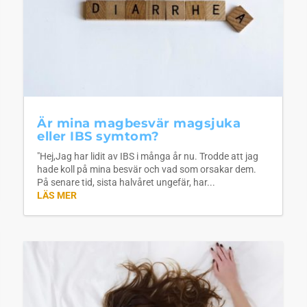
Är mina magbesvär magsjuka
eller IBS symtom?
"Hej,Jag har lidit av IBS i många år nu. Trodde att jag
hade koll på mina besvär och vad som orsakar dem.
På senare tid, sista halvåret ungefär, har...
LÄS MER