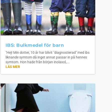
IBS: Bulkmedel för barn
"Hej! Min dotter, 10 år har blivit "diagnostierad" med ibs
liknande symtom då inget annat passar in på hennes
symtom. Hon hade från början inolaxol,...
LÄS MER