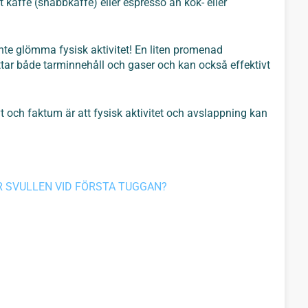
 kaffe (snabbkaffe) eller espresso än kok- eller
te glömma fysisk aktivitet! En liten promenad
yttar både tarminnehåll och gaser och kan också effektivt
t och faktum är att fysisk aktivitet och avslappning kan
IR SVULLEN VID FÖRSTA TUGGAN?