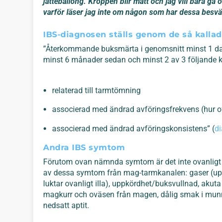
jätteballong. Kroppen blir matt och jag vill bara gå
varför läser jag inte om någon som har dessa besvä
IBS-diagnosen ställs genom de så kallad
”Återkommande buksmärta i genomsnitt minst 1 da
minst 6 månader sedan och minst 2 av 3 följande ka
relaterad till tarmtömning
associerad med ändrad avföringsfrekvens (hur o
associerad med ändrad avföringskonsistens” (
di
Andra IBS symtom
Förutom ovan nämnda symtom är det inte ovanligt 
av dessa symtom från mag-tarmkanalen: gaser (upple
luktar ovanligt illa), uppkördhet/buksvullnad, akut
magkurr och oväsen från magen, dålig smak i munne
nedsatt aptit.