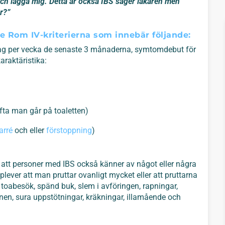
 och lägga mig. Detta är också IBS säger läkaren men
r?”
e Rom IV-kriterierna som innebär följande:
g per vecka de senaste 3 månaderna, symtomdebut för
raktäristika:
fta man går på toaletten)
arré
och eller
förstoppning
)
att personer med IBS också känner av något eller några
ver att man pruttar ovanligt mycket eller att pruttarna
a toabesök, spänd buk, slem i avföringen, rapningar,
n, sura uppstötningar, kräkningar, illamående och