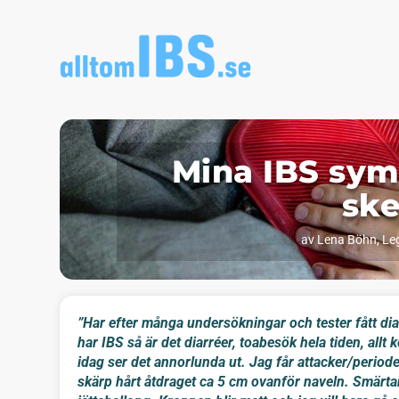
Mina IBS sym
sk
av
Lena Böhn, Leg
”Har efter många undersökningar och tester fått d
har IBS så är det diarréer, toabesök hela tiden, allt 
idag ser det annorlunda ut. Jag får attacker/period
skärp hårt åtdraget ca 5 cm ovanför naveln. Smärta