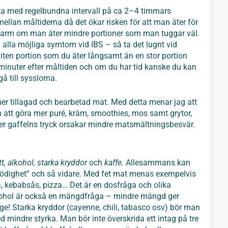
äta med regelbundna intervall på ca 2–4 timmars
emellan måltiderna då det ökar risken för att man äter för
h tarm om man äter mindre portioner som man tuggar väl.
lla möjliga symtom vid IBS – så ta det lugnt vid
 liten portion som du äter långsamt än en stor portion
 minuter efter måltiden och om du har tid kanske du kan
å till sysslorna.
er tillagad och bearbetad mat. Med detta menar jag att
h att göra mer puré, kräm, smoothies, mos samt grytor,
der gaffelns tryck orsakar mindre matsmältningsbesvär.
tt, alkohol, starka kryddor
och
kaffe.
Allesammans kan
ödighet” och så vidare. Med fet mat menas exempelvis
, kebabsås, pizza… Det är en dosfråga och olika
 Alkohol är också en mängdfråga – mindre mängd ger
e! Starka kryddor (cayenne, chili, tabasco osv) bör man
 mindre styrka. Man bör inte överskrida ett intag på tre