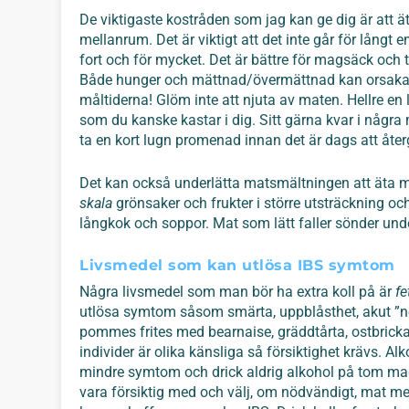
De viktigaste kostråden som jag kan ge dig är att 
mellanrum. Det är viktigt att det inte går för långt 
fort och för mycket. Det är bättre för magsäck oc
Både hunger och mättnad/övermättnad kan orsaka a
måltiderna! Glöm inte att njuta av maten. Hellre en
som du kanske kastar i dig. Sitt gärna kvar i några
ta en kort lugn promenad innan det är dags att återg
Det kan också underlätta matsmältningen att äta m
skala
grönsaker och frukter i större utsträckning oc
långkok och soppor. Mat som lätt faller sönder un
Livsmedel som kan utlösa IBS symtom
Några livsmedel som man bör ha extra koll på är
fe
utlösa symtom såsom smärta, uppblåsthet, akut ”n
pommes frites med bearnaise, gräddtårta, ostbricka
individer är olika känsliga så försiktighet krävs.
mindre symtom och drick aldrig alkohol på tom mag
vara försiktig med och välj, om nödvändigt, mat med