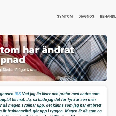
SYMTOM
DIAGNOS
BEHANDL
tom har ändrat
epnad
. Dietist
|
Frågor & svar
iagnosen
IBS
Vad jag än läser och pratar med andra som
kopplat till mat. Ja, så hade jag det för fyra år sen men
er då magen svullnar upp, det känns som jag har ett brett
n är fruktansvärd, går upp i ryggen. Magen är då som en