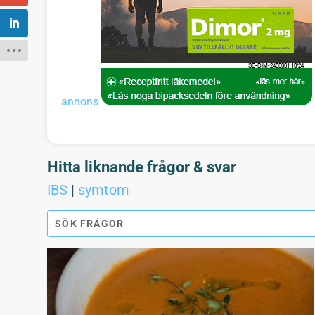
annons
Hitta liknande frågor & svar
IBS
|
symtom