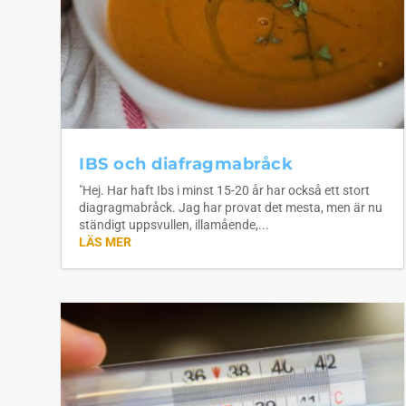
IBS och diafragmabråck
"Hej. Har haft Ibs i minst 15-20 år har också ett stort
diagragmabråck. Jag har provat det mesta, men är nu
ständigt uppsvullen, illamående,...
LÄS MER