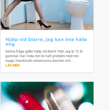
Hjälp vid Diarré, jag kan inte hålla
mig
Denna fråga gäller hjälp vid diarré "Hej! Jag är 72 år
gammal. Har i hela mitt liv haft problem med min
mage, framförallt vattentunna diarréer och...
LÄS MER