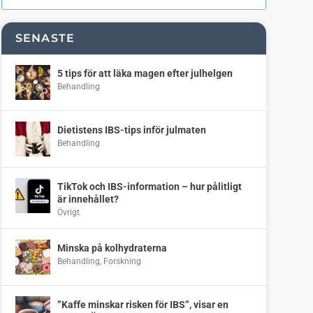
SENASTE
5 tips för att läka magen efter julhelgen
Behandling
Dietistens IBS-tips inför julmaten
Behandling
TikTok och IBS-information – hur pålitligt
är innehållet?
Övrigt
Minska på kolhydraterna
Behandling
,
Forskning
”Kaffe minskar risken för IBS”, visar en