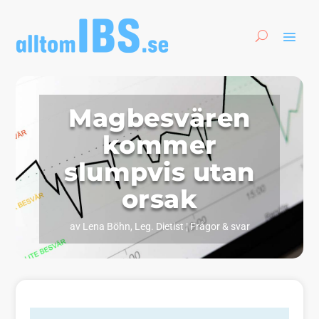
Magbesvären
kommer
slumpvis utan
orsak
av
Lena Böhn, Leg. Dietist
|
Frågor & svar