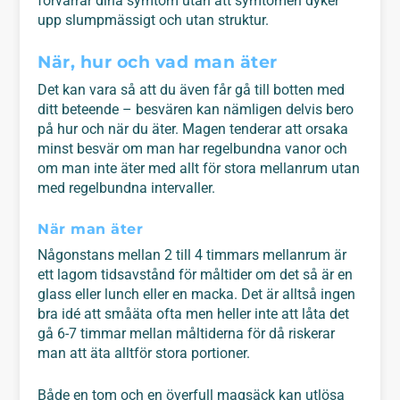
förvärrar dina symtom utan att symtomen dyker
upp slumpmässigt och utan struktur.
När, hur och vad man äter
Det kan vara så att du även får gå till botten med
ditt beteende – besvären kan nämligen delvis bero
på hur och när du äter. Magen tenderar att orsaka
minst besvär om man har regelbundna vanor och
om man inte äter med allt för stora mellanrum utan
med regelbundna intervaller.
När man äter
Någonstans mellan 2 till 4 timmars mellanrum är
ett lagom tidsavstånd för måltider om det så är en
glass eller lunch eller en macka. Det är alltså ingen
bra idé att småäta ofta men heller inte att låta det
gå 6-7 timmar mellan måltiderna för då riskerar
man att äta alltför stora portioner.
Både en tom och en överfull magsäck kan utlösa