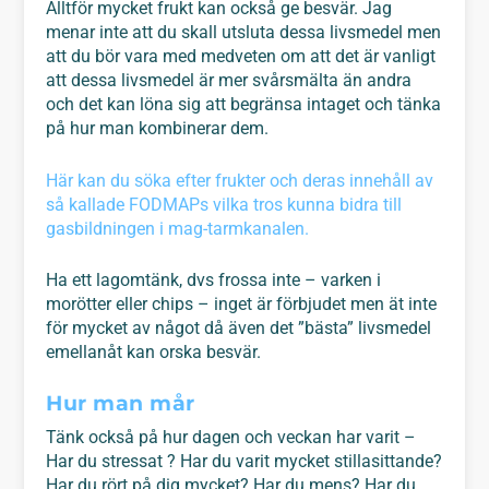
Alltför mycket frukt kan också ge besvär. Jag
menar inte att du skall utsluta dessa livsmedel men
att du bör vara med medveten om att det är vanligt
att dessa livsmedel är mer svårsmälta än andra
och det kan löna sig att begränsa intaget och tänka
på hur man kombinerar dem.
Här kan du söka efter frukter och deras innehåll av
så kallade FODMAPs vilka tros kunna bidra till
gasbildningen i mag-tarmkanalen.
Ha ett lagomtänk, dvs frossa inte – varken i
morötter eller chips – inget är förbjudet men ät inte
för mycket av något då även det ”bästa” livsmedel
emellanåt kan orska besvär.
Hur man mår
Tänk också på hur dagen och veckan har varit –
Har du stressat ? Har du varit mycket stillasittande?
Har du rört på dig mycket? Har du mens? Har du