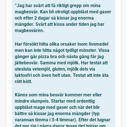
”
Jag har svårt att få riktigt grepp om mina
magbesvär. Kan bli otroligt uppblåst med gaser
och efter 2 dagar så kissar jag enorma
mängder. Svårt att kissa under tiden jag har
magbesvären.
Har försökt hitta olika orsaker inom livsmedel
men kan inte hitta något tydligt mönster. Vissa
gånger går pizza bra och nästa gång får jag
jättebesvär. Samma med mjölk. Har testat att
utesluta vetemjöl, gluten, mjölk dels via
laktosfri och även helt utan.
Testat att inte äta
rött kött.
Känns som mina besvär kommer mer eller
mindre slumpvis. Startar med ordentlig
uppblåst mage med gaser och när det blir
bättre så kissar jag enorma mängder (typ
varannan timma i 3-4 timmar). Efter det lugnar
det ner sig i några dagar innan det börjar om.