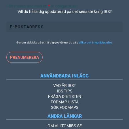
Fält markerade med en
*
är obligatoriskt
Vill du hålla dig uppdaterad på det senaste kring IBS?
Genom att klicka på anmäl dig godkänner du våra
Villkor och integritetspolicy
.
ANVÄNDBARA INLÄGG
VAD ÄR IBS?
IBS TIPS
FRÅGA DIETISTEN
FODMAP-LISTA
SÖK FODMAPS
ANDRA LÄNKAR
OM ALLTOMIBS.SE