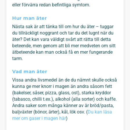
eller förvärra redan befintliga symtom.
Hur man äter
Nästa sak är att tänka till om hur du äter – tuggar
du tillräckligt noggrant och tar du det lugnt när du
äter? Det kan vara väldigt svårt att rätta till detta
beteende, men genom att bli mer medveten om sitt
ätbeteende kan man också få en mer fungerande
tarm.
Vad man äter
Vissa andra livsmedel än de du nämnt skulle också
kunna ge mer knorr i magen än andra såsom fett
(bakelser, såser, pizza, glass, ost), starka kryddor
(tabasco, chilli t.ex.), alkohol (alla sorter) och kaffe.
Andra saker som många känner av är bröd/pasta,
baljväxter (bönor, ärter), kål, lök osv. (
Du kan läsa
mer om gaser i magen här
)