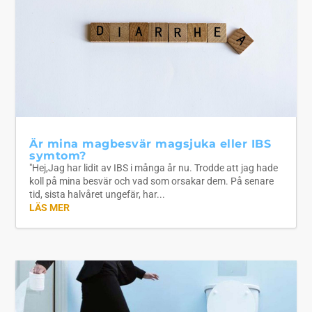
Är mina magbesvär magsjuka eller IBS
symtom?
"Hej,Jag har lidit av IBS i många år nu. Trodde att jag hade
koll på mina besvär och vad som orsakar dem. På senare
tid, sista halvåret ungefär, har...
LÄS MER