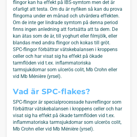
flingor kan ha effekt på IBS-symtom men det är
ofarligt att testa. Om du är nyfiken så kan du prova
flingorna under en månad och utvärdera effekten.
Om de inte ger lindrade symtom på denna period
finns ingen anledning att fortsätta att ta dem. De
kan ätas som de är, till yoghurt eller filmjölk, eller
blandas med andra flingor och kokas till gröt.
SPC-flingor förbättrar vätskebalansen i kroppens
celler och har visat sig ha effekt på ökade
tarmflöden vid t.ex. inflammatoriska
tarmsjukdomar som ulcerös colit, Mb Crohn eller
vid Mb Ménière (yrsel).
Vad är SPC-flakes?
SPC-flingor är specialprocessade havreflingor som
förbättrar vätskebalansen i kroppens celler och har
visat sig ha effekt på ökade tarmflöden vid t.ex.
inflammatoriska tarmsjukdomar som ulcerös colit,
Mb Crohn eller vid Mb Ménière (yrsel).