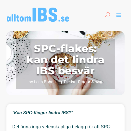
SPC-flakes:
kan det lindra
IBS besvär
av
Lena Böhn, Leg. Dietist
|
Frågor & svar
”Kan SPC-flingor lindra IBS?”
Det finns inga vetenskapliga belägg för att SPC-