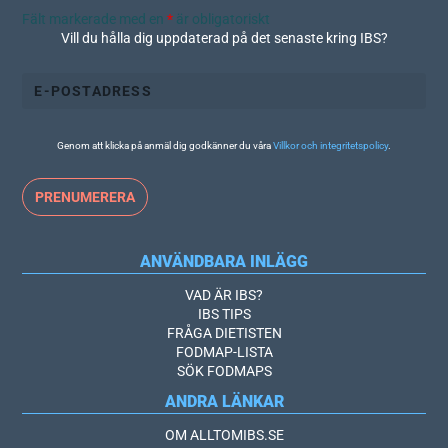
Fält markerade med en
*
är obligatoriskt
Vill du hålla dig uppdaterad på det senaste kring IBS?
Genom att klicka på anmäl dig godkänner du våra
Villkor och integritetspolicy
.
ANVÄNDBARA INLÄGG
VAD ÄR IBS?
IBS TIPS
FRÅGA DIETISTEN
FODMAP-LISTA
SÖK FODMAPS
ANDRA LÄNKAR
OM ALLTOMIBS.SE