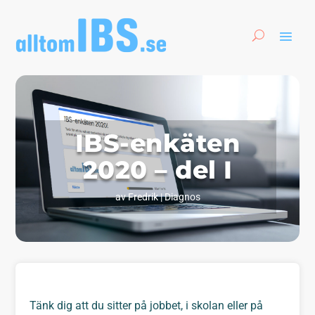
IBS-enkäten
2020 – del I
av
Fredrik
|
Diagnos
Tänk dig att du sitter på jobbet, i skolan eller på