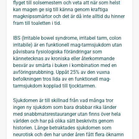
flyget till solsemestern och veta att när som helst
kan magen ge sig till känna genom kraftiga
magknipssmärtor och det är då inte alltid du hinner
fram till toaletten i tid.
IBS (Irritable bowel syndrome, irritabel tarm, colon
irritabile) är en funktionell mag-tarmsjukdom utan
påvisbara fysiologiska förändringar som
kännetecknas av kroniska eller återkommande
besvär av smärta i buken i kombination med en
avföringsrubbning. Uppåt 25% av den vuxna
befolkningen tros lida av en funktionell mag-
tarmsjukdom kopplad till tjocktarmen.
Sjukdomen är till skillnad från vad många tror
ingen ny sjukdom som bara drabbar rika länder
med snabbmatsrestauranger utan finns över hela
världen och har på olika sätt beskrivits genom
historien. Länge betraktades sjukdomen som
neurotisk och den har under åren fått flera öknamn