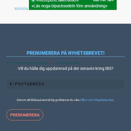
annons
PRENUMERERA PÅ NYHETSBREVET!
Fält markerade med en
*
är obligatoriskt
Vill du hålla dig uppdaterad på det senaste kring IBS?
Genom att klicka på anmäl dig godkänner du våra
Villkor och integritetspolicy
.