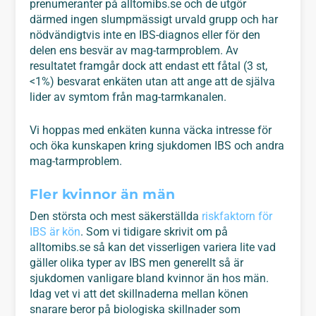
prenumeranter på alltomibs.se och de utgör
därmed ingen slumpmässigt urvald grupp och har
nödvändigtvis inte en IBS-diagnos eller för den
delen ens besvär av mag-tarmproblem. Av
resultatet framgår dock att endast ett fåtal (3 st,
<1%) besvarat enkäten utan att ange att de själva
lider av symtom från mag-tarmkanalen.
Vi hoppas med enkäten kunna väcka intresse för
och öka kunskapen kring sjukdomen IBS och andra
mag-tarmproblem.
Fler kvinnor än män
Den största och mest säkerställda
riskfaktorn för
IBS är kön
. Som vi tidigare skrivit om på
alltomibs.se så kan det visserligen variera lite vad
gäller olika typer av IBS men generellt så är
sjukdomen vanligare bland kvinnor än hos män.
Idag vet vi att det skillnaderna mellan könen
snarare beror på biologiska skillnader som