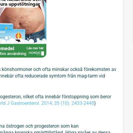
 könshormoner och ofta minskar också förekomsten av
nnebär ofta reducerade symtom från mag-tarm vid
gesteron, vilket ofta innebär förstoppning som beror
ld J Gastroenterol. 2014; 20 (10): 2433-2448
)
erna östrogen och progesteron som kan
många kroniska smärttillstånd. Höga nivåer av dessa