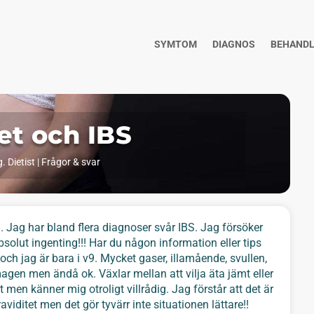
SYMTOM
DIAGNOS
BEHANDL
et och IBS
. Dietist
|
Frågor & svar
. Jag har bland flera diagnoser svår IBS. Jag försöker
bsolut ingenting!!! Har du någon information eller tips
ch jag är bara i v9. Mycket gaser, illamående, svullen,
agen men ändå ok. Växlar mellan att vilja äta jämt eller
 men känner mig otroligt villrådig. Jag förstår att det är
viditet men det gör tyvärr inte situationen lättare!!