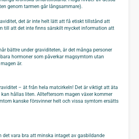
rten genom tarmen går långsammare).
tet, det är inte helt lätt att få etiskt tillstånd att
 till att det inte finns särskilt mycket information att
lt mår bättre under graviditeten, är det många personer
te bara hormoner som påverkar magsymtom utan
r magen är.
 graviditet – ät från hela matcirkeln! Det är viktigt att äta
n kan hållas liten. Allteftersom magen växer kommer
mtom kanske försvinner helt och vissa symtom ersätts
 det vara bra att minska intaget av gasbildande