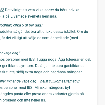
S!
Det viktigt att veta vilka sorter du bör undvika
 kolla på Livsmedelsverkets hemsida.
ttyoghurt, cirka 5 dl per dag.”
odukter så går det bra att dricka dessa istället. Om du
, är det viktigt att välja de som är berikade (med
or varje dag.”
hos personer med IBS. Tugga noga! Ägg tolererar en del,
ter ger ibland symtom. De är ju inte bara gasbildande
eslut inte, skölj extra noga och begränsa mängden.
eller liknande varje dag − helst fullkornsalternativ.”
hos personer med IBS. Minska mängden, byt
mängden pasta eller prova andra varianter gjorda på
n problem och inte heller ris.