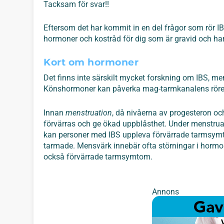
Tacksam för svar!!
Eftersom det har kommit in en del frågor som rör IBS v
hormoner och kostråd för dig som är gravid och har
Kort om hormoner
Det finns inte särskilt mycket forskning om IBS, 
Könshormoner kan påverka mag-tarmkanalens rörelse
Innan
menstruation
, då nivåerna av progesteron o
förvärras och ge ökad uppblåsthet. Under menstrua
kan personer med IBS uppleva förvärrade tarmsym
tarmade.
Mensvärk innebär ofta störningar i hormo
också förvärrade tarmsymtom.
Annons