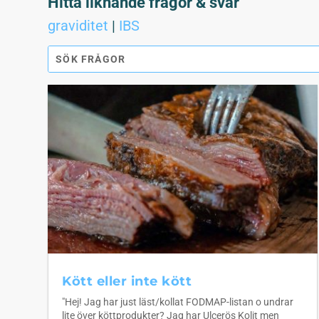
Hitta liknande frågor & svar
graviditet
|
IBS
Kött eller inte kött
"Hej! Jag har just läst/kollat FODMAP-listan o undrar
lite över köttprodukter? Jag har Ulcerös Kolit men