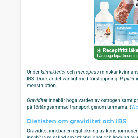
Under
klimakteriet
och
menopaus
minskar kvinnans
IBS. Dock är det vanligt med förstoppning.
P-piller
i
menstruation.
Graviditet
innebär höga värden av östrogen samt pro
på förlångsammad transport genom tarmarna.
(
Wor
Dietisten om graviditet och IBS
Graviditet innebär en rejäl ökning av könshormon
innebära minskad smärtkänslighet och lindring av 