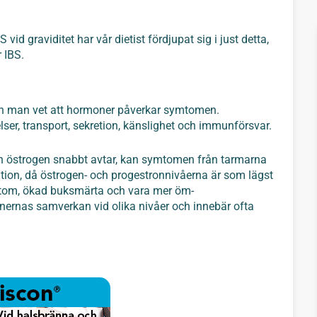
id graviditet har vår dietist fördjupat sig i just detta,
 IBS.
men man vet att hormoner påverkar symtomen.
r, transport, sekretion, känslighet och immunförsvar.
ch östrogen snabbt avtar, kan symtomen från tarmarna
tion, då östrogen- och progestronnivåerna är som lägst
tom, ökad buksmärta och vara mer öm-
nernas samverkan vid olika nivåer och innebär ofta