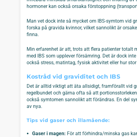
hormoner kan också orsaka förstoppning (transpo
Man vet dock inte så mycket om IBS-symtom vid gravidi
forska på gravida kvinnor, vilket sannolikt är orsaken
finna.
Min erfarenhet är att, trots att flera patienter tota
med IBS som upplever försämring. Det är dock in
också stress, matintag, fysisk aktivitet eller hur sto
Kostråd vid graviditet och IBS
Det är alltid viktigt att äta allsidigt, framförallt vid
regelbundet och gärna ofta så att portionsstorleke
också symtomen sannolikt att förändras. En del sy
av nya.
Tips vid gaser och illamående:
Gaser i magen:
För att förhindra/minska gas kan