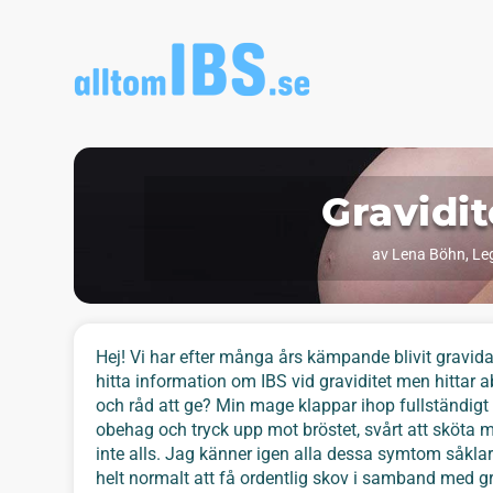
Gravidit
av
Lena Böhn, Leg
Hej! Vi har efter många års kämpande blivit gravida
hitta information om IBS vid graviditet men hittar a
och råd att ge? Min mage klappar ihop fullständigt o
obehag och tryck upp mot bröstet, svårt att sköta m
inte alls. Jag känner igen alla dessa symtom såklart
helt normalt att få ordentlig skov i samband med gra