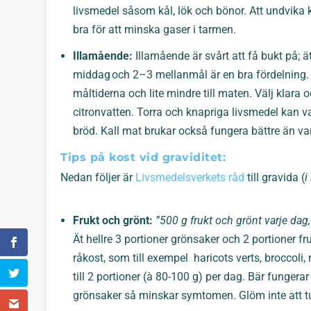
livsmedel såsom kål, lök och bönor. Att undvik
bra för att minska gaser i tarmen.
Illamående:
Illamående är svårt att få bukt på; 
middag och 2–3 mellanmål är en bra fördelning. 
måltiderna och lite mindre till maten. Välj klara 
citronvatten. Torra och knapriga livsmedel kan va
bröd. Kall mat brukar också fungera bättre än va
Tips på kost vid graviditet:
Nedan följer är
Livsmedelsverkets råd
till gravida (
i
Frukt och grönt:
”500 g frukt och grönt varje dag,
Ät hellre 3 portioner grönsaker och 2 portioner fr
råkost, som till exempel haricots verts, broccoli,
till 2 portioner (à 80-100 g) per dag. Bär fungerar
grönsaker så minskar symtomen. Glöm inte att t