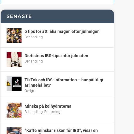
SENASTE
5 tips för att läka magen efter julhelgen
Behandling
Dietistens IBS-tips inför julmaten
Behandling
TikTok och IBS-information – hur pålitligt
är innehållet?
Övrigt
Minska på kolhydraterna
Behandling
,
Forskning
”Kaffe minskar risken för IBS”, visar en