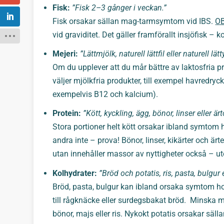
Fisk:
”Fisk 2–3 gånger i veckan.”
Fisk orsakar sällan mag-tarmsymtom vid IBS.
OB
vid graviditet. Det gäller framförallt insjöfisk –
Mejeri:
”Lättmjölk, naturell lättfil eller naturell lä
Om du upplever att du mår bättre av laktosfria pr
väljer mjölkfria produkter, till exempel havredryck
exempelvis B12 och kalcium).
Protein:
”Kött, kyckling, ägg, bönor, linser eller ärt
Stora portioner helt kött orsakar ibland symtom 
andra inte – prova! Bönor, linser, kikärter och är
utan innehåller massor av nyttigheter också – ut
Kolhydrater:
”Bröd och potatis, ris, pasta, bulgur 
Bröd, pasta, bulgur kan ibland orsaka symtom 
till rågknäcke eller surdegsbakat bröd. Minska 
bönor, majs eller ris. Nykokt potatis orsakar sälla