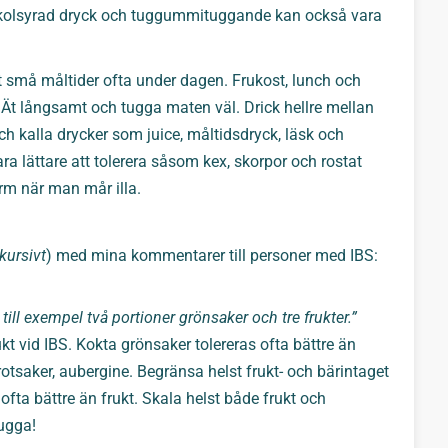
a kolsyrad dryck och tuggummituggande kan också vara
ät små måltider ofta under dagen. Frukost, lunch och
Ät långsamt och tugga maten väl. Drick hellre mellan
och kalla drycker som juice, måltidsdryck, läsk och
ra lättare att tolerera såsom kex, skorpor och rostat
rm när man mår illa.
 kursivt
)
med mina kommentarer till personer med IBS
:
 till exempel två portioner grönsaker och tre frukter.”
ukt vid IBS. Kokta grönsaker tolereras ofta bättre än
 rotsaker, aubergine. Begränsa helst frukt- och bärintaget
 ofta bättre än frukt. Skala helst både frukt och
ugga!