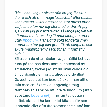
”Hej Lena! Jag upplever ofta att jag får akut
diarré och att min mage ”kraschar” efter nästan
varje måltid, vilket orsakar en stor stress inför
varje situation när jag äter med andra. Är jag
själv kan jag ju hantera det, så länge jag vet var
närmsta toa finns. Jag lämnar aldrig hemmet
utan
imodium
. Har aldrig sökt för detta, men
undrar om hur jag kan göra för att slippa dessa
akuta magproblem? Tack för en informativ
sida!”
Eftersom du efter nästan varje måltid behöver
rusa på toa och dessutom blir stressad av
situationen, tycker jag att du skall vända dig
till vårdcentralen för att utredas ordentligt.
Oavsett vad det kan bero på skall man alltid
tala med en läkare vid långvariga mag-
tarmbesvär. Tänk på att inte ta Imodium (aktiv
substans
Loperamid
) i mer än två dagar i
sträck utan att ha kontaktat läkare eftersom
långvarig eller ofta återkommande diarré kan