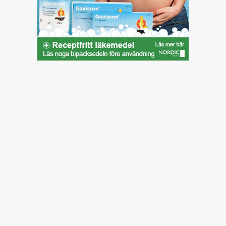
"Kan man få diarré när man har magkatarr? Har fått
diagnosen IBS för länge sedan. Har har alltid haft hård och
trög mage. På senare tid har jag fått...