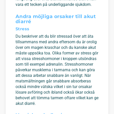
vara ett tecken på underliggande sjukdom.
Andra möjliga orsaker till akut
diarré
Stress
Du beskriver att du blir stressad över att äta
tillsammans med andra eftersom du är orolig
över om magen kraschar och du kanske akut
måste uppsöka toa. Olika former av stress gör
att vissa stresshormoner i kroppen utsöndras
som till exempel adrenalin. Stresshormoner
påverkar musklerna i tarmarna och kan göra
att dessa arbetar snabbare än vanligt. När
matsmältningen går snabbare absorberas
också mindre vätska vilket i sin tur orsakar
lösare avföring och ibland också ökar också
behovet att tömma tarmen oftare vilket kan ge
akut diarré.