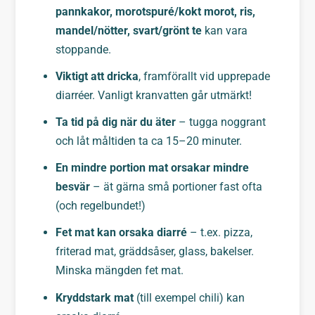
pannkakor, morotspuré/kokt morot, ris,
mandel/nötter, svart/grönt te
kan vara
stoppande.
Viktigt att dricka
, framförallt vid upprepade
diarréer. Vanligt kranvatten går utmärkt!
Ta tid på dig när du äter
– tugga noggrant
och låt måltiden ta ca 15–20 minuter.
En mindre portion mat orsakar mindre
besvär
– ät gärna små portioner fast ofta
(och regelbundet!)
Fet mat kan orsaka diarré
– t.ex. pizza,
friterad mat, gräddsåser, glass, bakelser.
Minska mängden fet mat.
Kryddstark mat
(till exempel chili) kan