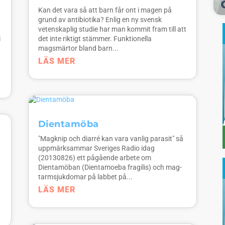
Kan det vara så att barn får ont i magen på
grund av antibiotika? Enlig en ny svensk
vetenskaplig studie har man kommit fram till att
i
det inte riktigt stämmer. Funktionella
magsmärtor bland barn...
LÄS MER
Dientamöba
"Magknip och diarré kan vara vanlig parasit" så
uppmärksammar Sveriges Radio idag
(20130826) ett pågående arbete om
Dientamöban (Dientamoeba fragilis) och mag-
tarmsjukdomar på labbet på...
LÄS MER
.