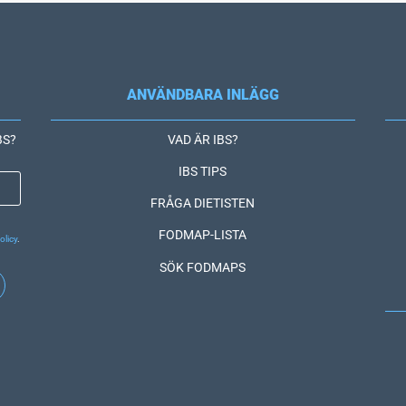
ANVÄNDBARA INLÄGG
IBS?
VAD ÄR IBS?
IBS TIPS
FRÅGA DIETISTEN
FODMAP-LISTA
olicy
.
SÖK FODMAPS