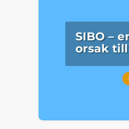
SIBO – e
orsak ti