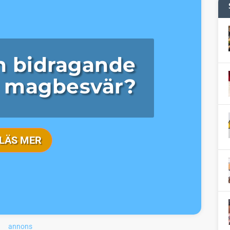
n bidragande
ll magbesvär?
LÄS MER
annons