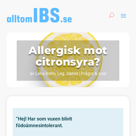
Allergisk mot
citronsyra?
av
Lena Böhn, Leg. Dietist
|
Frågor & svar
”Hej! Har som vuxen blivit
födoämnesintolerant.