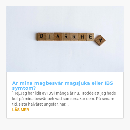
Är mina magbesvär magsjuka eller IBS
symtom?
"Hej,Jag har lidit av IBS i många år nu. Trodde att jag hade
koll på mina besvär och vad som orsakar dem. På senare
tid, sista halvåret ungefär, har...
LÄS MER