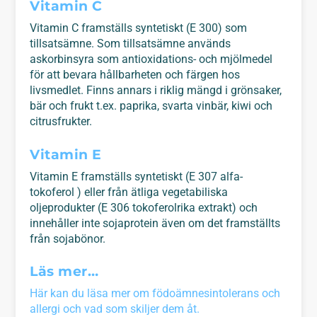
Vitamin C
Vitamin C framställs syntetiskt (E 300) som
tillsatsämne. Som tillsatsämne används
askorbinsyra som antioxidations- och mjölmedel
för att bevara hållbarheten och färgen hos
livsmedlet. Finns annars i riklig mängd i grönsaker,
bär och frukt t.ex. paprika, svarta vinbär, kiwi och
citrusfrukter.
Vitamin E
Vitamin E framställs syntetiskt (E 307 alfa-
tokoferol ) eller från ätliga vegetabiliska
oljeprodukter (E 306 tokoferolrika extrakt) och
innehåller inte sojaprotein även om det framställts
från sojabönor.
Läs mer…
Här kan du läsa mer om födoämnesintolerans och
allergi och vad som skiljer dem åt.