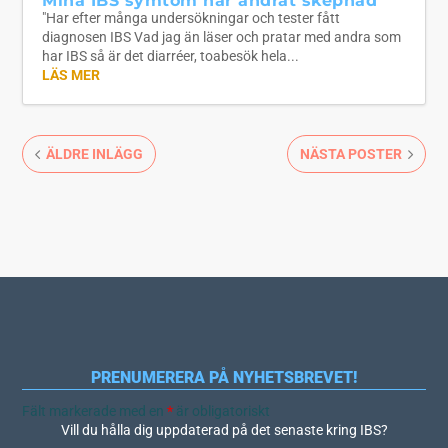
Mina IBS symtom har ändrat skepnad
"Har efter många undersökningar och tester fått
diagnosen IBS Vad jag än läser och pratar med andra som
har IBS så är det diarréer, toabesök hela...
LÄS MER
ÄLDRE INLÄGG
NÄSTA POSTER
PRENUMERERA PÅ NYHETSBREVET!
Fält markerade med en
*
är obligatoriskt
Vill du hålla dig uppdaterad på det senaste kring IBS?