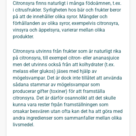
Citronsyra finns naturligt i många födoämnen, t.ex.
i citrusfrukter. Syrligheten hos bär och frukter beror
på att de innehåller olika syror. Mängder och
förhållanden av olika syror, exempelvis citronsyra,
vinsyra och äppelsyra, varierar mellan olika
produkter.
Citronsyra utvinns från frukter som är naturligt rika
på citronsyra, till exempel citron- eller ananasjuice
men det utvinns också från att kolhydrater (t.ex.
melass eller glukos) jäses med hjälp av
mögelsvampar. Det är dock inte tillåtet att använda
sådana stammar av mögelsvampar som
producerar gifter (toxiner) för att framställa
citronsyra. Det är därför osannolikt att det skulle
kunna vara rester frpån framställningen som
orsakar besvären utan ofta kan det ha att göra med
andra ingredienser som sammanfaller mellan olika
livsmedel.