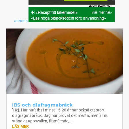
annons
IBS och diafragmabråck
"Hej. Har haft Ibs i minst 15-20 år har också ett stort
diagragmabråck. Jag har provat det mesta, men är nu
ständigt uppsvullen, illamående,...
LÄS MER